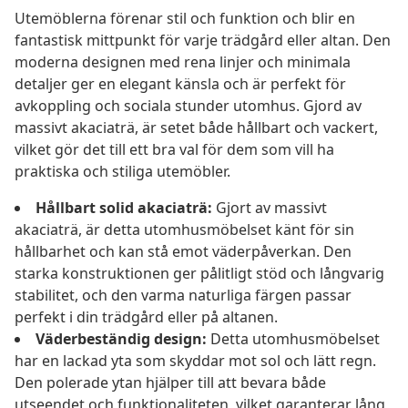
Utemöblerna förenar stil och funktion och blir en
fantastisk mittpunkt för varje trädgård eller altan. Den
moderna designen med rena linjer och minimala
detaljer ger en elegant känsla och är perfekt för
avkoppling och sociala stunder utomhus. Gjord av
massivt akaciaträ, är setet både hållbart och vackert,
vilket gör det till ett bra val för dem som vill ha
praktiska och stiliga utemöbler.
Hållbart solid akaciaträ:
Gjort av massivt
akaciaträ, är detta utomhusmöbelset känt för sin
hållbarhet och kan stå emot väderpåverkan. Den
starka konstruktionen ger pålitligt stöd och långvarig
stabilitet, och den varma naturliga färgen passar
perfekt i din trädgård eller på altanen.
Väderbeständig design:
Detta utomhusmöbelset
har en lackad yta som skyddar mot sol och lätt regn.
Den polerade ytan hjälper till att bevara både
utseendet och funktionaliteten, vilket garanterar lång