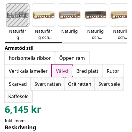
Naturfär
Naturfär
Naturlig
Naturlig
Naturlig
g
g och
och
och
gräddvit
antracit
beige
Armstöd stil
horisontella ribbor
Öppen ram
Vertikala lameller
Välvd
Bred platt
Rutor
Skarvad
Svart rattan
Grå rattan
Svart sele
Kaffesele
6,145
kr
Inkl. moms
Beskrivning