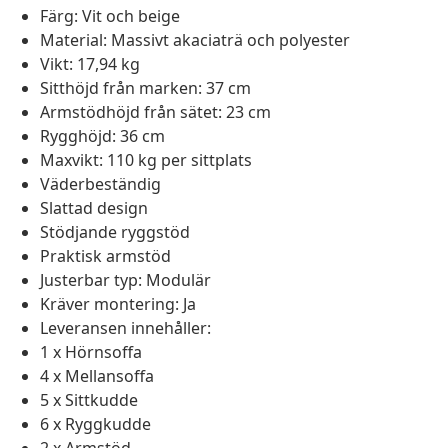
Färg: Vit och beige
Material: Massivt akaciaträ och polyester
Vikt: 17,94 kg
Sitthöjd från marken: 37 cm
Armstödhöjd från sätet: 23 cm
Rygghöjd: 36 cm
Maxvikt: 110 kg per sittplats
Väderbeständig
Slattad design
Stödjande ryggstöd
Praktisk armstöd
Justerbar typ: Modulär
Kräver montering: Ja
Leveransen innehåller:
1 x Hörnsoffa
4 x Mellansoffa
5 x Sittkudde
6 x Ryggkudde