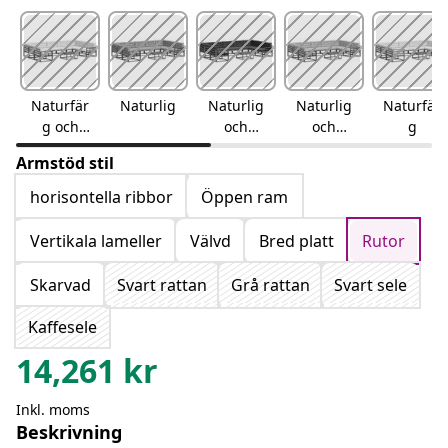
Naturfär
Naturlig
Naturlig
Naturlig
Naturfär
g och
och
och
g
gräddvit
antracit
beige
Armstöd stil
horisontella ribbor
Öppen ram
Vertikala lameller
Välvd
Bred platt
Rutor
Skarvad
Svart rattan
Grå rattan
Svart sele
Kaffesele
14,261
kr
Inkl. moms
Beskrivning