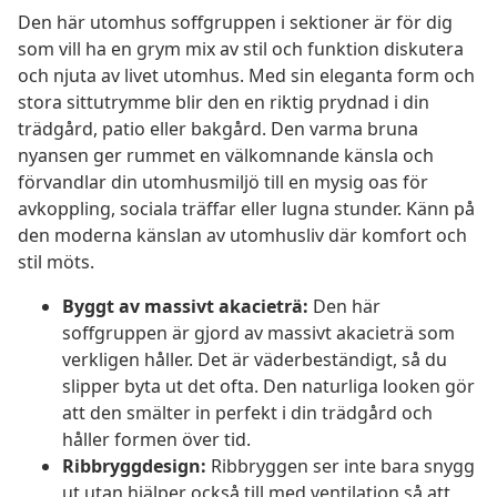
Den här utomhus soffgruppen i sektioner är för dig
som vill ha en grym mix av stil och funktion diskutera
och njuta av livet utomhus. Med sin eleganta form och
stora sittutrymme blir den en riktig prydnad i din
trädgård, patio eller bakgård. Den varma bruna
nyansen ger rummet en välkomnande känsla och
förvandlar din utomhusmiljö till en mysig oas för
avkoppling, sociala träffar eller lugna stunder. Känn på
den moderna känslan av utomhusliv där komfort och
stil möts.
Byggt av massivt akacieträ:
Den här
soffgruppen är gjord av massivt akacieträ som
verkligen håller. Det är väderbeständigt, så du
slipper byta ut det ofta. Den naturliga looken gör
att den smälter in perfekt i din trädgård och
håller formen över tid.
Ribbryggdesign:
Ribbryggen ser inte bara snygg
ut utan hjälper också till med ventilation så att