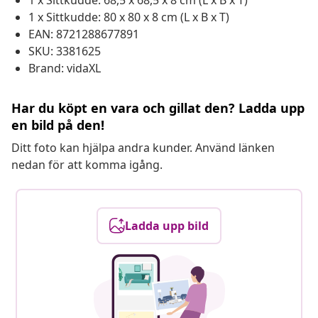
1 x Sittkudde: 68,5 x 68,5 x 8 cm (L x B x T)
1 x Sittkudde: 80 x 80 x 8 cm (L x B x T)
EAN: 8721288677891
SKU: 3381625
Brand: vidaXL
Har du köpt en vara och gillat den? Ladda upp
en bild på den!
Ditt foto kan hjälpa andra kunder. Använd länken
nedan för att komma igång.
Ladda upp bild