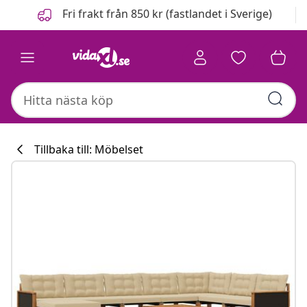
Föregående
Nästa
Fri frakt från 850 kr (fastlandet i Sverige)
Tillbaka till: Möbelset