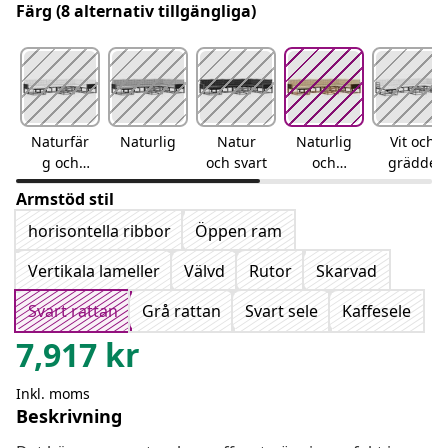
Färg
(8 alternativ tillgängliga)
Naturfär
Naturlig
Natur
Naturlig
Vit och
g och
och svart
och
grädde
gräddvit
beige
Armstöd stil
horisontella ribbor
Öppen ram
Vertikala lameller
Välvd
Rutor
Skarvad
Svart rattan
Grå rattan
Svart sele
Kaffesele
7,917
kr
Inkl. moms
Beskrivning