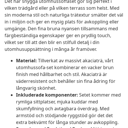
Det här snygga utomhussoffaset gör sig perfekt i
vilken trädgård eller på vilken terrass som helst. Med
sin moderna stil och naturliga trätextur smälter det väl
in i miljön och ger en mysig plats för avkoppling eller
umgänge. Den fina bruna nyansen tillsammans med
färgbeständiga egenskaper ger en prydlig touch,
vilket ser till att den blir en stilfull detalj i din
utomhusuppsättning i många år framöver.
Material:
Tillverkat av massivt akaciaträ, vårt
utomhussofa-set kombinerar en vacker brun
finish med hållbarhet och stil. Akaciaträ är
väderresistent och behåller sin fina ådring för
långvarig skönhet.
Inkluderade komponenter:
Setet kommer med
rymliga sittplatser, mjuka kuddar med
skumfyllning och avtagbara överdrag. Med
armstöd och stödjande ryggstöd gör det det
extra bekvämt för långa stunder av avkoppling.