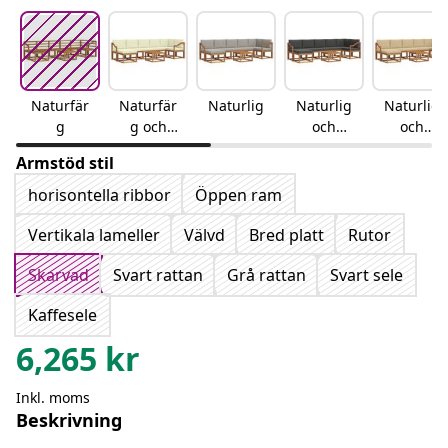
Naturfär
Naturfär
Naturlig
Naturlig
Naturlig
g
g och
och
och
gräddvit
antracit
beige
Armstöd stil
horisontella ribbor
Öppen ram
Vertikala lameller
Välvd
Bred platt
Rutor
Skarvad
Svart rattan
Grå rattan
Svart sele
Kaffesele
6,265
kr
Inkl. moms
Beskrivning