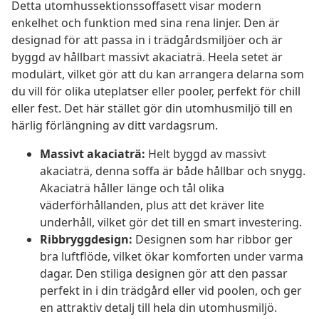
Detta utomhussektionssoffasett visar modern
enkelhet och funktion med sina rena linjer. Den är
designad för att passa in i trädgårdsmiljöer och är
byggd av hållbart massivt akaciaträ. Heela setet är
modulärt, vilket gör att du kan arrangera delarna som
du vill för olika uteplatser eller pooler, perfekt för chill
eller fest. Det här stället gör din utomhusmiljö till en
härlig förlängning av ditt vardagsrum.
Massivt akaciaträ:
Helt byggd av massivt
akaciaträ, denna soffa är både hållbar och snygg.
Akaciaträ håller länge och tål olika
väderförhållanden, plus att det kräver lite
underhåll, vilket gör det till en smart investering.
Ribbryggdesign:
Designen som har ribbor ger
bra luftflöde, vilket ökar komforten under varma
dagar. Den stiliga designen gör att den passar
perfekt in i din trädgård eller vid poolen, och ger
en attraktiv detalj till hela din utomhusmiljö.