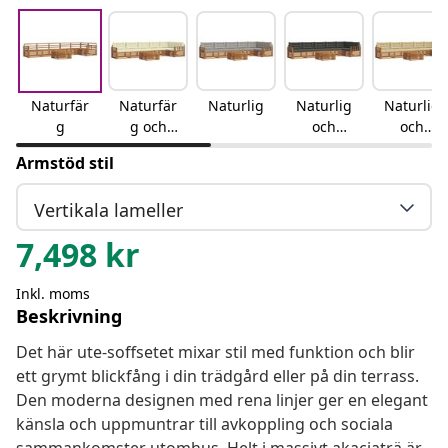
Naturfär
Naturfär
Naturlig
Naturlig
Naturlig
g
g och
och
och
gräddvit
antracit
beige
Armstöd stil
Vertikala lameller
7,498
kr
Inkl. moms
Beskrivning
Det här ute-soffsetet mixar stil med funktion och blir
ett grymt blickfång i din trädgård eller på din terrass.
Den moderna designen med rena linjer ger en elegant
känsla och uppmuntrar till avkoppling och sociala