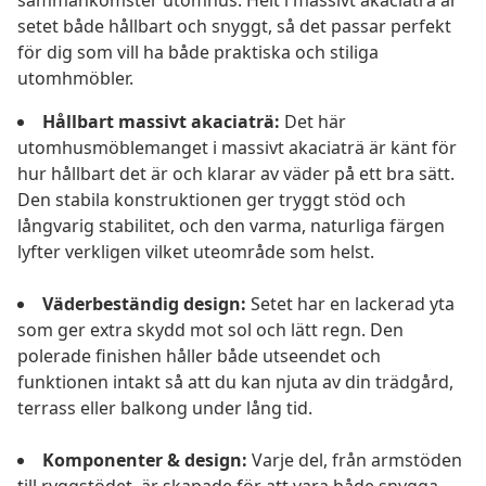
sammankomster utomhus. Helt i massivt akaciaträ är
setet både hållbart och snyggt, så det passar perfekt
för dig som vill ha både praktiska och stiliga
utomhmöbler.
Hållbart massivt akaciaträ:
Det här
utomhusmöblemanget i massivt akaciaträ är känt för
hur hållbart det är och klarar av väder på ett bra sätt.
Den stabila konstruktionen ger tryggt stöd och
långvarig stabilitet, och den varma, naturliga färgen
lyfter verkligen vilket uteområde som helst.
Väderbeständig design:
Setet har en lackerad yta
som ger extra skydd mot sol och lätt regn. Den
polerade finishen håller både utseendet och
funktionen intakt så att du kan njuta av din trädgård,
terrass eller balkong under lång tid.
Komponenter & design:
Varje del, från armstöden