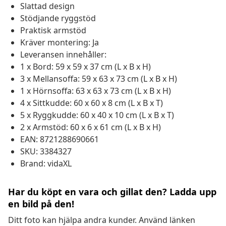
Slattad design
Stödjande ryggstöd
Praktisk armstöd
Kräver montering: Ja
Leveransen innehåller:
1 x Bord: 59 x 59 x 37 cm (L x B x H)
3 x Mellansoffa: 59 x 63 x 73 cm (L x B x H)
1 x Hörnsoffa: 63 x 63 x 73 cm (L x B x H)
4 x Sittkudde: 60 x 60 x 8 cm (L x B x T)
5 x Ryggkudde: 60 x 40 x 10 cm (L x B x T)
2 x Armstöd: 60 x 6 x 61 cm (L x B x H)
EAN: 8721288690661
SKU: 3384327
Brand: vidaXL
Har du köpt en vara och gillat den? Ladda upp
en bild på den!
Ditt foto kan hjälpa andra kunder. Använd länken