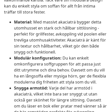
välkomnande känsla. Tack vare sin modulära design
kan du enkelt styla om soffan för allt från intima
träffar till stora fester.
Material:
Med massivt akaciaträ bygger detta
utomhusset en stark och hållbar sittlösning -
perfekt för grillfester, avkoppling vid poolen eller
trevliga utomhusaktiviteter. Akaciaträ är känt för
sin textur och hållbarhet, vilket gör den både
snygg och funktionell.
Modulär konfiguration:
Du kan enkelt
omkonfigurera soffgruppen för att passa just
ditt utrymme och dina behov. Oavsett om du vill
ha en långsoffa eller mysiga hörn, ger de flexibla
modulerna dig friheten att styla som du vill.
Snygga armstöd:
Varje del har armstöd i
akaciaträ, vilket inte bara ser snyggt ut utan
också ger skönhet för längre sittning. Oavsett
om du läser en bok eller pratar med vänner så är