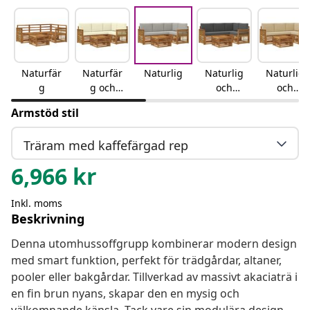
Naturfär
Naturfär
Naturlig
Naturlig
Naturlig
g
g och
och
och
gräddvit
antracit
beige
Armstöd stil
Träram med kaffefärgad rep
6,966
kr
Inkl. moms
Beskrivning
Denna utomhussoffgrupp kombinerar modern design
med smart funktion, perfekt för trädgårdar, altaner,
pooler eller bakgårdar. Tillverkad av massivt akaciaträ i
en fin brun nyans, skapar den en mysig och