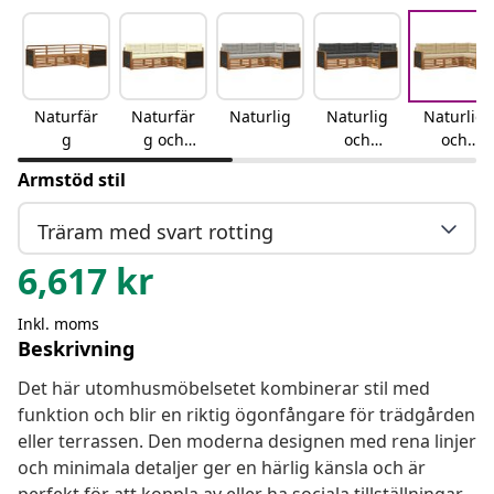
Naturfär
Naturfär
Naturlig
Naturlig
Naturlig
g
g och
och
och
gräddvit
antracit
beige
Armstöd stil
Träram med svart rotting
6,617
kr
Inkl. moms
Beskrivning
Det här utomhusmöbelsetet kombinerar stil med
funktion och blir en riktig ögonfångare för trädgården
eller terrassen. Den moderna designen med rena linjer
och minimala detaljer ger en härlig känsla och är