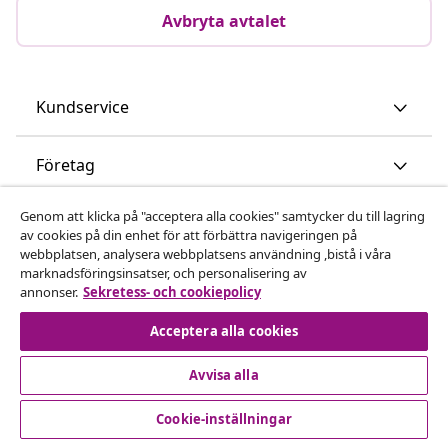
Avbryta avtalet
Kundservice
Företag
Genom att klicka på "acceptera alla cookies" samtycker du till lagring
vidaXL
av cookies på din enhet för att förbättra navigeringen på
webbplatsen, analysera webbplatsens användning ,bistå i våra
marknadsföringsinsatser, och personalisering av
Upptäck mer
annonser.
Sekretess- och cookiepolicy
Acceptera alla cookies
Avvisa alla
Cookie-inställningar
© 2008-2026 vidaXL www.vidaxl.se är en webbshop från