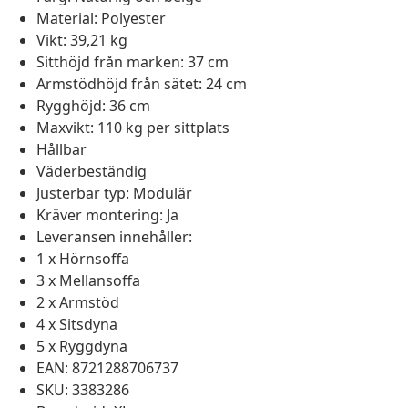
Material: Polyester
Vikt: 39,21 kg
Sitthöjd från marken: 37 cm
Armstödhöjd från sätet: 24 cm
Rygghöjd: 36 cm
Maxvikt: 110 kg per sittplats
Hållbar
Väderbeständig
Justerbar typ: Modulär
Kräver montering: Ja
Leveransen innehåller:
1 x Hörnsoffa
3 x Mellansoffa
2 x Armstöd
4 x Sitsdyna
5 x Ryggdyna
EAN: 8721288706737
SKU: 3383286