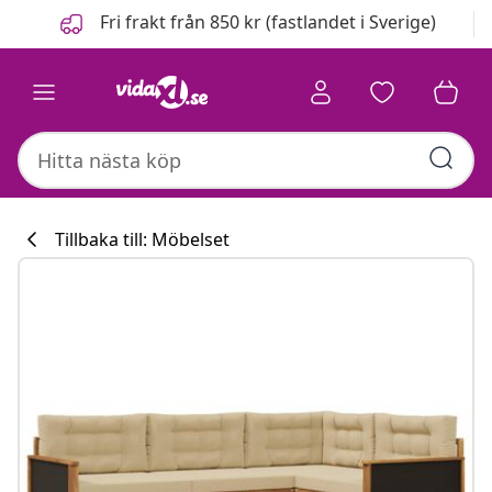
Föregående
Nästa
Fri frakt från 850 kr (fastlandet i Sverige)
Tillbaka till: Möbelset