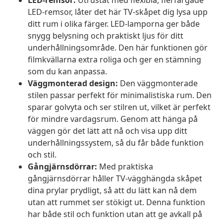
LED-remsor:
Utrustat med flexibla, flerfärgade
LED-remsor, låter det här TV-skåpet dig lysa upp
ditt rum i olika färger. LED-lamporna ger både
snygg belysning och praktiskt ljus för ditt
underhållningsområde. Den här funktionen gör
filmkvällarna extra roliga och ger en stämning
som du kan anpassa.
Väggmonterad design:
Den väggmonterade
stilen passar perfekt för minimalistiska rum. Den
sparar golvyta och ser stilren ut, vilket är perfekt
för mindre vardagsrum. Genom att hänga på
väggen gör det lätt att nå och visa upp ditt
underhållningssystem, så du får både funktion
och stil.
Gångjärnsdörrar:
Med praktiska
gångjärnsdörrar håller TV-vägghängda skåpet
dina prylar prydligt, så att du lätt kan nå dem
utan att rummet ser stökigt ut. Denna funktion
har både stil och funktion utan att ge avkall på