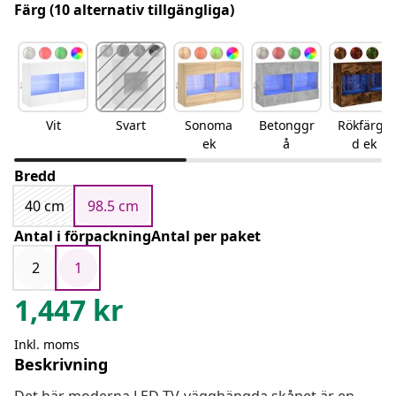
Färg
(10 alternativ tillgängliga)
Vit
Svart
Sonoma
Betonggr
Rökfärga
ek
å
d ek
Bredd
40 cm
98.5 cm
Antal i förpackningAntal per paket
2
1
1,447
kr
Inkl. moms
Beskrivning