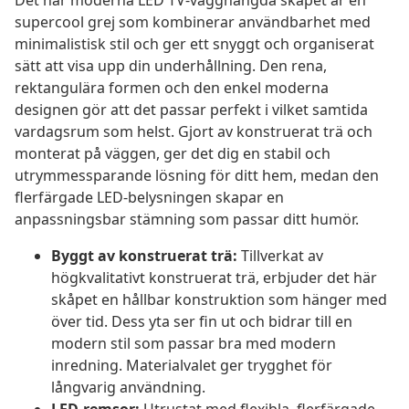
Det här moderna LED TV-vägghängda skåpet är en
supercool grej som kombinerar användbarhet med
minimalistisk stil och ger ett snyggt och organiserat
sätt att visa upp din underhållning. Den rena,
rektangulära formen och den enkel moderna
designen gör att det passar perfekt i vilket samtida
vardagsrum som helst. Gjort av konstruerat trä och
monterat på väggen, ger det dig en stabil och
utrymmessparande lösning för ditt hem, medan den
flerfärgade LED-belysningen skapar en
anpassningsbar stämning som passar ditt humör.
Byggt av konstruerat trä:
Tillverkat av
högkvalitativt konstruerat trä, erbjuder det här
skåpet en hållbar konstruktion som hänger med
över tid. Dess yta ser fin ut och bidrar till en
modern stil som passar bra med modern
inredning. Materialvalet ger trygghet för
långvarig användning.