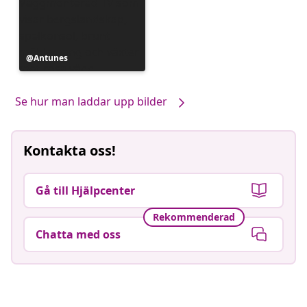
Inlägg
Antunes
publicerat
av
Se hur man laddar upp bilder
Kontakta oss!
Gå till Hjälpcenter
Rekommenderad
Chatta med oss