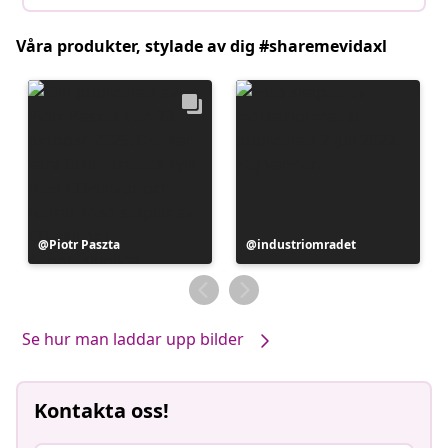
Våra produkter, stylade av dig #sharemevidaxl
Inlägg
Piotr Paszta
Inlägg
industriomradet
publicerat
publicerat
av
av
Se hur man laddar upp bilder
Kontakta oss!