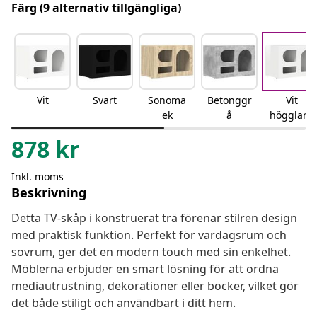
Färg
(9 alternativ tillgängliga)
Vit
Svart
Sonoma
Betonggr
Vit
ek
å
högglans
878
kr
Inkl. moms
Beskrivning
Detta TV-skåp i konstruerat trä förenar stilren design
med praktisk funktion. Perfekt för vardagsrum och
sovrum, ger det en modern touch med sin enkelhet.
Möblerna erbjuder en smart lösning för att ordna
mediautrustning, dekorationer eller böcker, vilket gör
det både stiligt och användbart i ditt hem.