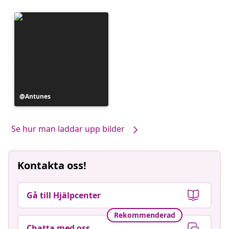
Inlägg
Antunes
publicerat
av
Se hur man laddar upp bilder
Kontakta oss!
Gå till Hjälpcenter
Rekommenderad
Chatta med oss