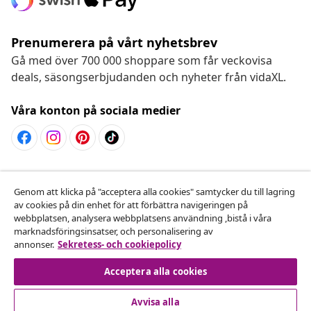
Prenumerera på vårt nyhetsbrev
Gå med över 700 000 shoppare som får veckovisa
deals, säsongserbjudanden och nyheter från vidaXL.
Våra konton på sociala medier
Avbryta avtalet
Genom att klicka på "acceptera alla cookies" samtycker du till lagring
Skicka in en begäran om uttag för din beställning.
av cookies på din enhet för att förbättra navigeringen på
webbplatsen, analysera webbplatsens användning ,bistå i våra
Avbryta avtalet
marknadsföringsinsatser, och personalisering av
annonser.
Sekretess- och cookiepolicy
Acceptera alla cookies
Kundservice
Avvisa alla