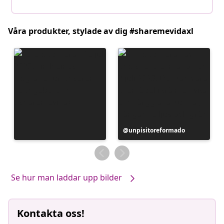
Våra produkter, stylade av dig #sharemevidaxl
Inlägg
unpisitoreformado
publicerat
av
Se hur man laddar upp bilder
Kontakta oss!