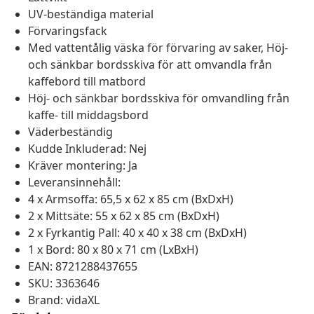
UV-beständiga material
Förvaringsfack
Med vattentålig väska för förvaring av saker, Höj-
och sänkbar bordsskiva för att omvandla från
kaffebord till matbord
Höj- och sänkbar bordsskiva för omvandling från
kaffe- till middagsbord
Väderbeständig
Kudde Inkluderad: Nej
Kräver montering: Ja
Leveransinnehåll:
4 x Armsoffa: 65,5 x 62 x 85 cm (BxDxH)
2 x Mittsäte: 55 x 62 x 85 cm (BxDxH)
2 x Fyrkantig Pall: 40 x 40 x 38 cm (BxDxH)
1 x Bord: 80 x 80 x 71 cm (LxBxH)
EAN: 8721288437655
SKU: 3363646
Brand: vidaXL