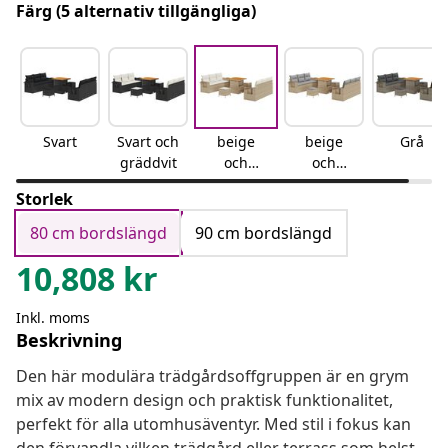
Färg
(5 alternativ tillgängliga)
Svart
Svart och
beige
beige
Grå
gräddvit
och
och
gräddvit
ljusgrå
Storlek
80 cm bordslängd
90 cm bordslängd
10,808
kr
Inkl. moms
Beskrivning
Den här modulära trädgårdsoffgruppen är en grym
mix av modern design och praktisk funktionalitet,
perfekt för alla utomhusäventyr. Med stil i fokus kan