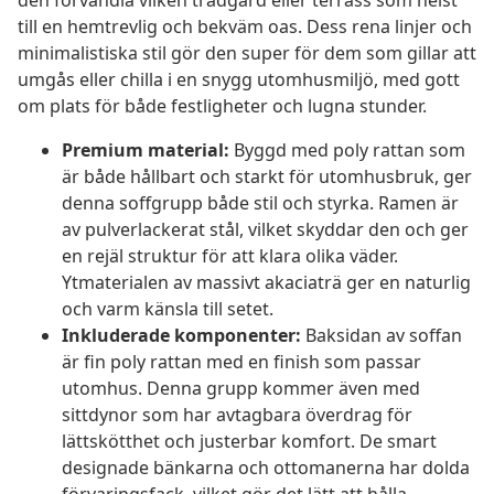
den förvandla vilken trädgård eller terrass som helst
till en hemtrevlig och bekväm oas. Dess rena linjer och
minimalistiska stil gör den super för dem som gillar att
umgås eller chilla i en snygg utomhusmiljö, med gott
om plats för både festligheter och lugna stunder.
Premium material:
Byggd med poly rattan som
är både hållbart och starkt för utomhusbruk, ger
denna soffgrupp både stil och styrka. Ramen är
av pulverlackerat stål, vilket skyddar den och ger
en rejäl struktur för att klara olika väder.
Ytmaterialen av massivt akaciaträ ger en naturlig
och varm känsla till setet.
Inkluderade komponenter:
Baksidan av soffan
är fin poly rattan med en finish som passar
utomhus. Denna grupp kommer även med
sittdynor som har avtagbara överdrag för
lättskötthet och justerbar komfort. De smart
designade bänkarna och ottomanerna har dolda