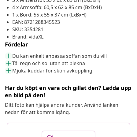
3 x Mittenstol: 55 x 62 x 85 cm (BxDxH)
4 x Armsoffa: 60,5 x 62 x 85 cm (BxDxH)
1 x Bord: 55 x 55 x 37 cm (LxBxH)
EAN: 8721288345523
SKU: 3354281
Brand: vidaXL
Fördelar
Du kan enkelt anpassa soffan som du vill
Tål regn och sol utan att blekna
Mjuka kuddar för skön avkoppling
Har du köpt en vara och gillat den? Ladda upp
en bild på den!
Ditt foto kan hjälpa andra kunder. Använd länken
nedan för att komma igång.