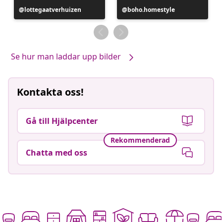
Inlägg
lottegaatverhuizen
Inlägg
boho.homestyle
publicerat
publicerat
av
av
Se hur man laddar upp bilder
Kontakta oss!
Gå till Hjälpcenter
Rekommenderad
Chatta med oss