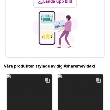
Ladda upp bild
Våra produkter, stylade av dig #sharemevidaxl