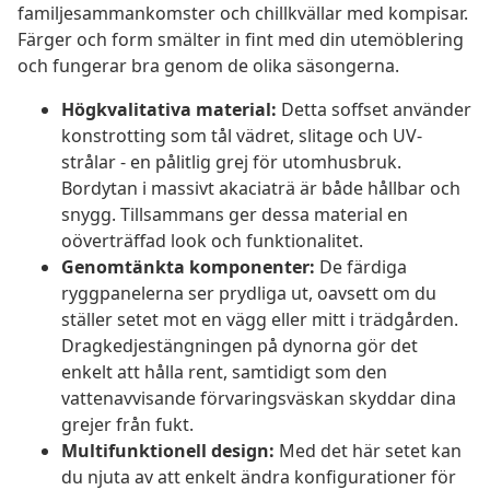
familjesammankomster och chillkvällar med kompisar.
Färger och form smälter in fint med din utemöblering
och fungerar bra genom de olika säsongerna.
Högkvalitativa material:
Detta soffset använder
konstrotting som tål vädret, slitage och UV-
strålar - en pålitlig grej för utomhusbruk.
Bordytan i massivt akaciaträ är både hållbar och
snygg. Tillsammans ger dessa material en
oöverträffad look och funktionalitet.
Genomtänkta komponenter:
De färdiga
ryggpanelerna ser prydliga ut, oavsett om du
ställer setet mot en vägg eller mitt i trädgården.
Dragkedjestängningen på dynorna gör det
enkelt att hålla rent, samtidigt som den
vattenavvisande förvaringsväskan skyddar dina
grejer från fukt.
Multifunktionell design:
Med det här setet kan
du njuta av att enkelt ändra konfigurationer för