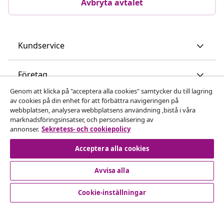
Avbryta avtalet
Kundservice
Företag
Genom att klicka på "acceptera alla cookies" samtycker du till lagring
av cookies på din enhet för att förbättra navigeringen på
vidaXL
webbplatsen, analysera webbplatsens användning ,bistå i våra
marknadsföringsinsatser, och personalisering av
annonser.
Sekretess- och cookiepolicy
Upptäck mer
Acceptera alla cookies
Avvisa alla
Cookie-inställningar
© 2008-2026 vidaXL www.vidaxl.se är en webbshop från
vidaXL Marketplace International B.V.