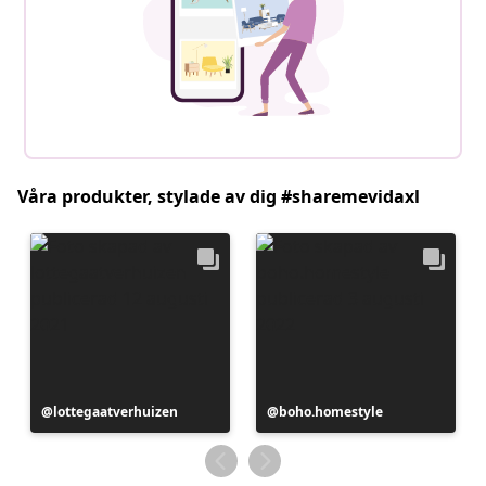
Våra produkter, stylade av dig #sharemevidaxl
Inlägg
lottegaatverhuizen
Inlägg
boho.homestyle
publicerat
publicerat
av
av