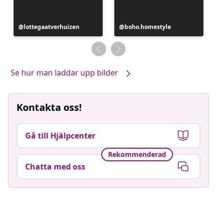
Inlägg
lottegaatverhuizen
Inlägg
boho.homestyle
publicerat
publicerat
av
av
Se hur man laddar upp bilder
Kontakta oss!
Gå till Hjälpcenter
Rekommenderad
Chatta med oss