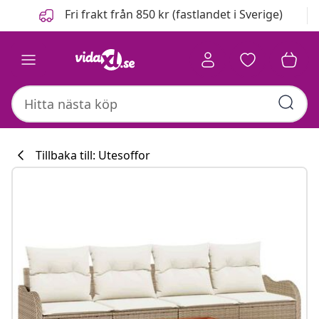
Föregående
Nästa
Fri frakt från 850 kr (fastlandet i Sverige)
Tillbaka till: Utesoffor