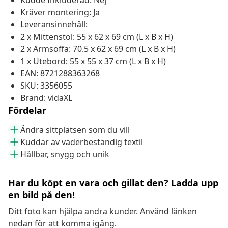
Kudde Inkluderad: Nej
Kräver montering: Ja
Leveransinnehåll:
2 x Mittenstol: 55 x 62 x 69 cm (L x B x H)
2 x Armsoffa: 70.5 x 62 x 69 cm (L x B x H)
1 x Utebord: 55 x 55 x 37 cm (L x B x H)
EAN: 8721288363268
SKU: 3356055
Brand: vidaXL
Fördelar
Ändra sittplatsen som du vill
Kuddar av väderbeständig textil
Hållbar, snygg och unik
Har du köpt en vara och gillat den? Ladda upp
en bild på den!
Ditt foto kan hjälpa andra kunder. Använd länken
nedan för att komma igång.