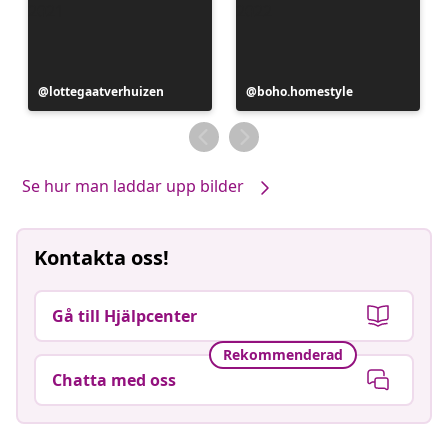
Inlägg
lottegaatverhuizen
Inlägg
boho.homestyle
publicerat
publicerat
av
av
Se hur man laddar upp bilder
Kontakta oss!
Gå till Hjälpcenter
Rekommenderad
Chatta med oss