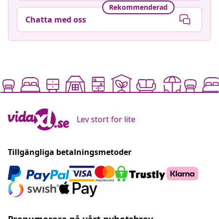
Rekommenderad
Chatta med oss
Lev stort for lite
Tillgängliga betalningsmetoder
Prenumerera på vårt nyhetsbrev