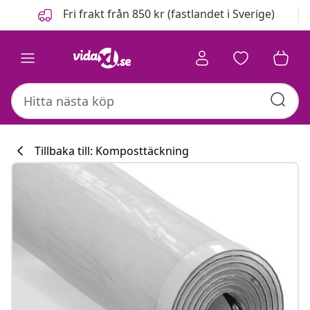
Föregående
Nästa
Fri frakt från 850 kr (fastlandet i Sverige)
Tillbaka till: Komposttäckning