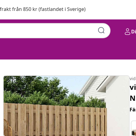
 frakt från 850 kr (fastlandet i Sverige)
D
vi
v
N
Fä