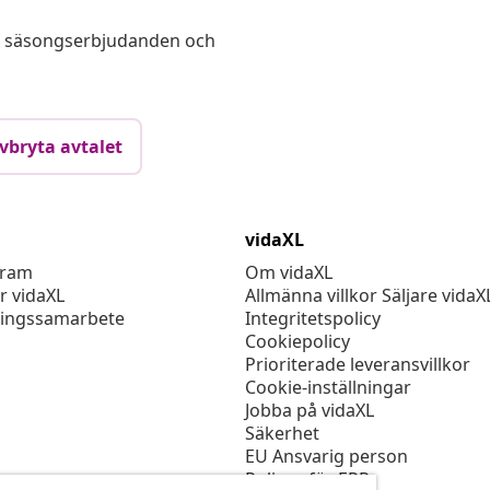
s, säsongserbjudanden och
vbryta avtalet
vidaXL
gram
Om vidaXL
r vidaXL
Allmänna villkor Säljare vidaX
ingssamarbete
Integritetspolicy
Cookiepolicy
Prioriterade leveransvillkor
Cookie-inställningar
Jobba på vidaXL
Säkerhet
EU Ansvarig person
Policyn för EPR