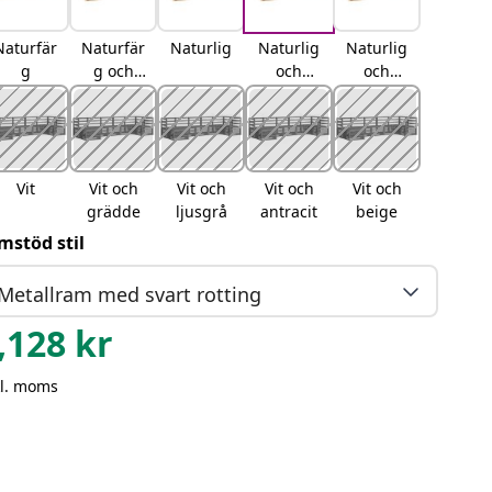
Naturfär
Naturfär
Naturlig
Naturlig
Naturlig
g
g och
och
och
gräddvit
antracit
beige
Vit
Vit och
Vit och
Vit och
Vit och
grädde
ljusgrå
antracit
beige
mstöd stil
Metallram med svart rotting
,128
kr
kl. moms