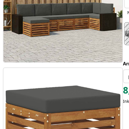
Ar
8
In