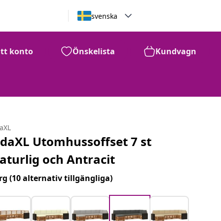
svenska
itt konto
Önskelista
Kundvagn
daXL
idaXL Utomhussoffset 7 st
aturlig och Antracit
rg
(10 alternativ tillgängliga)