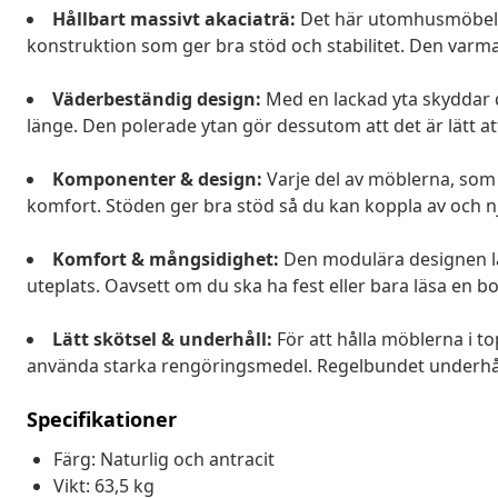
Hållbart massivt akaciaträ:
Det här utomhusmöbelset
konstruktion som ger bra stöd och stabilitet. Den varma 
Väderbeständig design:
Med en lackad yta skyddar de
länge. Den polerade ytan gör dessutom att det är lätt at
Komponenter & design:
Varje del av möblerna, som 
komfort. Stöden ger bra stöd så du kan koppla av och nj
Komfort & mångsidighet:
Den modulära designen lå
uteplats. Oavsett om du ska ha fest eller bara läsa en bok
Lätt skötsel & underhåll:
För att hålla möblerna i to
använda starka rengöringsmedel. Regelbundet underhåll 
Specifikationer
Färg: Naturlig och antracit
Vikt: 63,5 kg