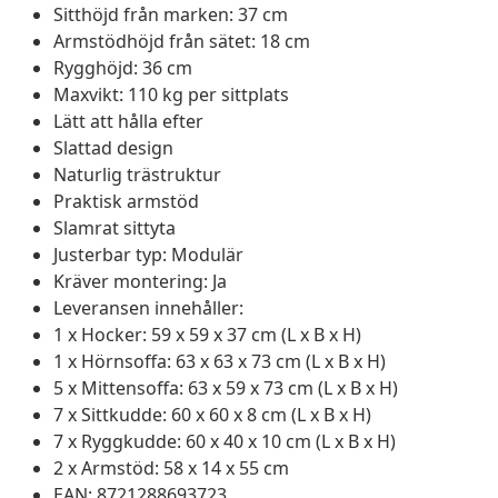
Sitthöjd från marken: 37 cm
Armstödhöjd från sätet: 18 cm
Rygghöjd: 36 cm
Maxvikt: 110 kg per sittplats
Lätt att hålla efter
Slattad design
Naturlig trästruktur
Praktisk armstöd
Slamrat sittyta
Justerbar typ: Modulär
Kräver montering: Ja
Leveransen innehåller:
1 x Hocker: 59 x 59 x 37 cm (L x B x H)
1 x Hörnsoffa: 63 x 63 x 73 cm (L x B x H)
5 x Mittensoffa: 63 x 59 x 73 cm (L x B x H)
7 x Sittkudde: 60 x 60 x 8 cm (L x B x H)
7 x Ryggkudde: 60 x 40 x 10 cm (L x B x H)
2 x Armstöd: 58 x 14 x 55 cm
EAN: 8721288693723