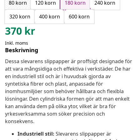
80 korn
120 korn
180 korn
240 korn
320 korn
400 korn
600 korn
370
kr
Inkl. moms
Beskrivning
Dessa slevarens slippapper är proffsigt designade för
att vara mångsidiga och effektiva i verkstäder. De har
en industriell stil och är i huvudsak gjorda av
syntetiska fibrer och plast, anpassade för
inomhusmiljöer som behöver hållbara och flexibla
lösningar. Den cylindriska formen gör att man enkelt
kan använda dem på olika ytor, vilket är bra för
yrkesverksamma som söker precision och
konsekvens.
Industriell stil:
Slevarens slippapper är