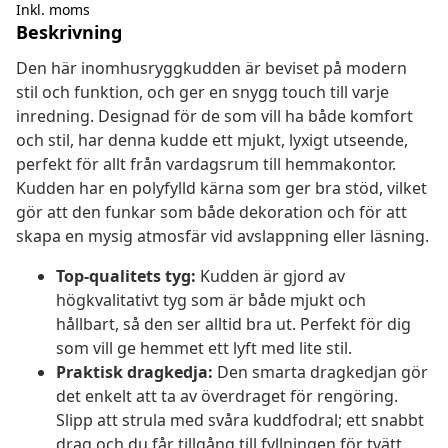
Inkl. moms
Beskrivning
Den här inomhusryggkudden är beviset på modern
stil och funktion, och ger en snygg touch till varje
inredning. Designad för de som vill ha både komfort
och stil, har denna kudde ett mjukt, lyxigt utseende,
perfekt för allt från vardagsrum till hemmakontor.
Kudden har en polyfylld kärna som ger bra stöd, vilket
gör att den funkar som både dekoration och för att
skapa en mysig atmosfär vid avslappning eller läsning.
Top-qualitets tyg:
Kudden är gjord av
högkvalitativt tyg som är både mjukt och
hållbart, så den ser alltid bra ut. Perfekt för dig
som vill ge hemmet ett lyft med lite stil.
Praktisk dragkedja:
Den smarta dragkedjan gör
det enkelt att ta av överdraget för rengöring.
Slipp att strula med svåra kuddfodral; ett snabbt
drag och du får tillgång till fyllningen för tvätt