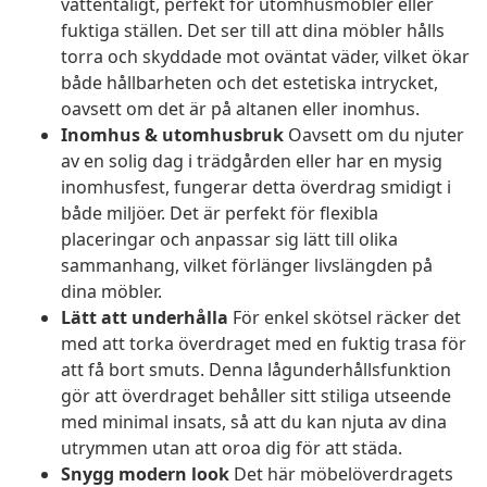
vattentåligt, perfekt för utomhusmöbler eller
fuktiga ställen. Det ser till att dina möbler hålls
torra och skyddade mot oväntat väder, vilket ökar
både hållbarheten och det estetiska intrycket,
oavsett om det är på altanen eller inomhus.
Inomhus & utomhusbruk
Oavsett om du njuter
av en solig dag i trädgården eller har en mysig
inomhusfest, fungerar detta överdrag smidigt i
både miljöer. Det är perfekt för flexibla
placeringar och anpassar sig lätt till olika
sammanhang, vilket förlänger livslängden på
dina möbler.
Lätt att underhålla
För enkel skötsel räcker det
med att torka överdraget med en fuktig trasa för
att få bort smuts. Denna lågunderhållsfunktion
gör att överdraget behåller sitt stiliga utseende
med minimal insats, så att du kan njuta av dina
utrymmen utan att oroa dig för att städa.
Snygg modern look
Det här möbelöverdragets