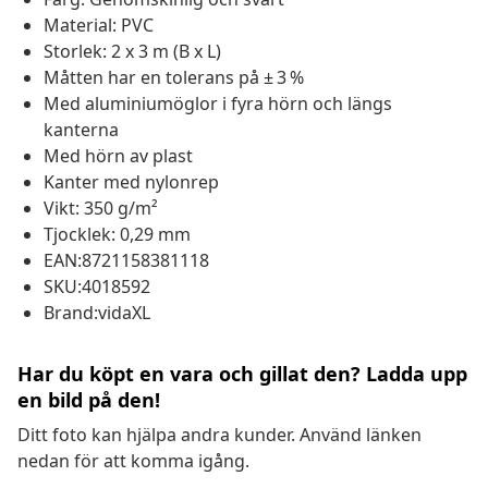
Material: PVC
Storlek: 2 x 3 m (B x L)
Måtten har en tolerans på ± 3 %
Med aluminiumöglor i fyra hörn och längs
kanterna
Med hörn av plast
Kanter med nylonrep
Vikt: 350 g/m²
Tjocklek: 0,29 mm
EAN:8721158381118
SKU:4018592
Brand:vidaXL
Har du köpt en vara och gillat den? Ladda upp
en bild på den!
Ditt foto kan hjälpa andra kunder. Använd länken
nedan för att komma igång.