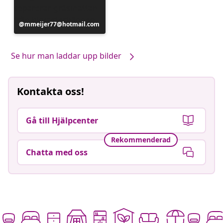
Inlägg
mmeijer77@hotmail.com
publicerat
av
Se hur man laddar upp bilder
Kontakta oss!
Gå till Hjälpcenter
Rekommenderad
Chatta med oss