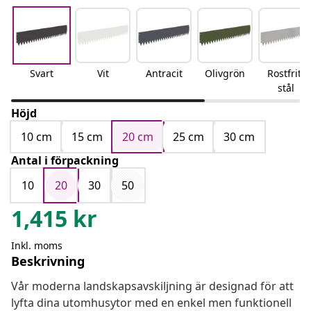
Svart
Vit
Antracit
Olivgrön
Rostfritt
stål
Höjd
10 cm
15 cm
20 cm
25 cm
30 cm
Antal i förpackning
10
20
30
50
1,415
kr
Inkl. moms
Beskrivning
Vår moderna landskapsavskiljning är designad för att
lyfta dina utomhusytor med en enkel men funktionell