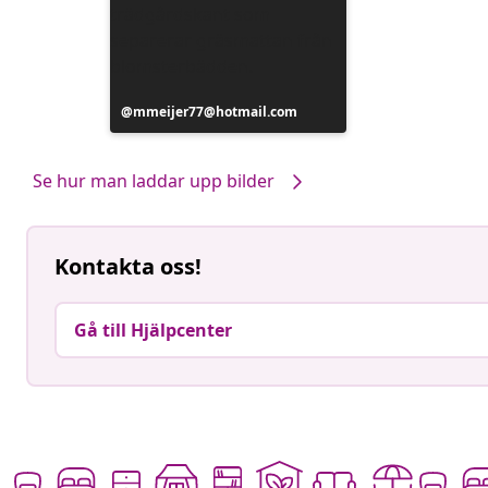
Inlägg
mmeijer77@hotmail.com
publicerat
av
Se hur man laddar upp bilder
Kontakta oss!
Gå till Hjälpcenter