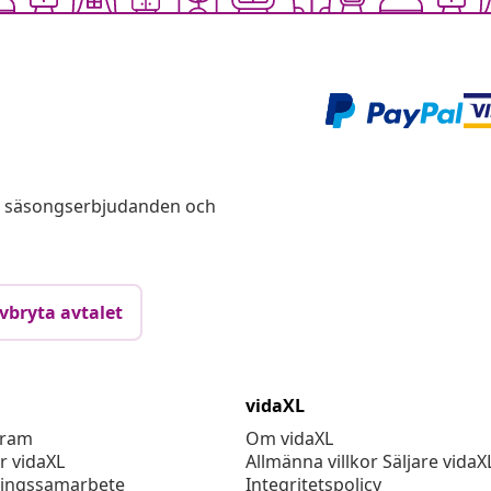
s, säsongserbjudanden och
vbryta avtalet
vidaXL
gram
Om vidaXL
r vidaXL
Allmänna villkor Säljare vidaX
ingssamarbete
Integritetspolicy