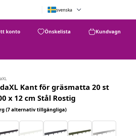
svenska
itt konto
Önskelista
Kundvagn
daXL
idaXL Kant för gräsmatta 20 st
00 x 12 cm Stål Rostig
rg
(7 alternativ tillgängliga)