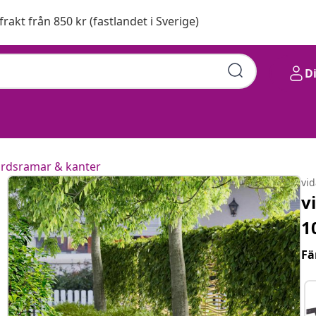
 frakt från 850 kr (fastlandet i Sverige)
D
rdsramar & kanter
vi
v
1
Fä