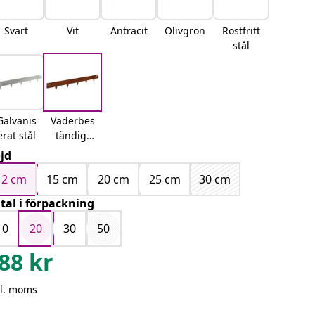
Svart
Vit
Antracit
Olivgrön
Rostfritt
stål
Galvanis
Väderbes
erat stål
tändigt
stål
jd
12 cm
15 cm
20 cm
25 cm
30 cm
tal i förpackning
10
20
30
50
88
kr
kl. moms