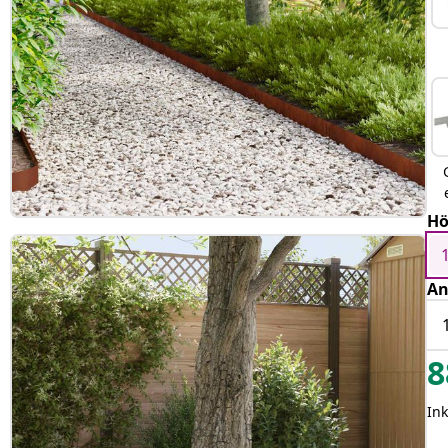
Hö
An
8
In