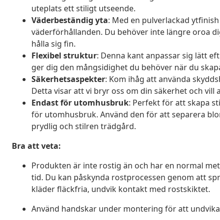
uteplats ett stiligt utseende.
Väderbeständig yta
: Med en pulverlackad ytfinish
väderförhållanden. Du behöver inte längre oroa dig 
hålla sig fin.
Flexibel struktur
: Denna kant anpassar sig lätt ef
ger dig den mångsidighet du behöver när du skapar
Säkerhetsaspekter
: Kom ihåg att använda skyddsh
Detta visar att vi bryr oss om din säkerhet och vill 
Endast för utomhusbruk
: Perfekt för att skapa 
för utomhusbruk. Använd den för att separera blom
prydlig och stilren trädgård.
Bra att veta:
Produkten är inte rostig än och har en normal met
tid. Du kan påskynda rostprocessen genom att spra
kläder fläckfria, undvik kontakt med rostskiktet.
Använd handskar under montering för att undvika