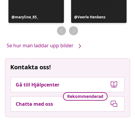
Inlägg
maryline_85_
Inlägg
Veerle Henkens
publicerat
publicerat
av
av
Se hur man laddar upp bilder
Kontakta oss!
Gå till Hjälpcenter
Rekommenderad
Chatta med oss