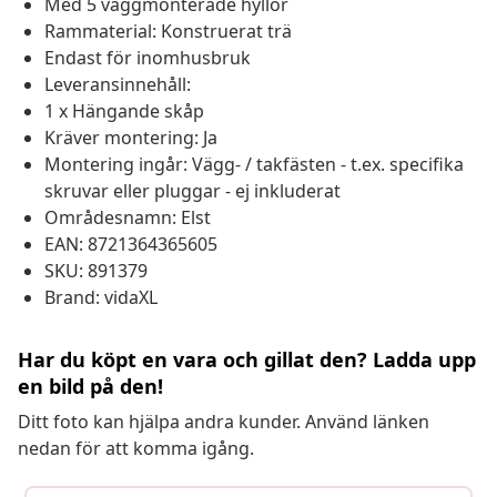
Med 5 väggmonterade hyllor
Rammaterial: Konstruerat trä
Endast för inomhusbruk
Leveransinnehåll:
1 x Hängande skåp
Kräver montering: Ja
Montering ingår: Vägg- / takfästen - t.ex. specifika
skruvar eller pluggar - ej inkluderat
Områdesnamn: Elst
EAN: 8721364365605
SKU: 891379
Brand: vidaXL
Har du köpt en vara och gillat den? Ladda upp
en bild på den!
Ditt foto kan hjälpa andra kunder. Använd länken
nedan för att komma igång.