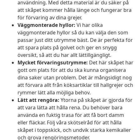
användning. Med detta material är du säker på
att skåpet kommer hålla länge och fungerar bra
för förvaring av dina grejer.
Väggmonterade hyllor:
Vi har olika
väggmonterade hyllor så du kan välja den som
passar just ditt utrymme bäst. De är perfekta för
att spara plats på golvet och ger en snygg
översikt, så att du har allt lättillgängligt.
Mycket förvaringsutrymme:
Det här skåpet har
gott om plats för att du ska kunna organisera
dina saker utan problem. Det är mångsidigt nog
att förvara allt från köksartiklar till hallgrejer och
rymmer lätt alla möjliga behov.
Lätt att rengöra:
Ytorna på skåpet är gjorda för
att vara lätta att hålla rena. Du behöver bara
använda en fuktig trasa för att få bort damm
eller fläckar. Följ våra skötselråd för att hålla
skåpet i toppskick, och undvik starka kemikalier
och grova rengöringsmetoder.