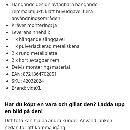
Hängande design,avtagbara hängande
remmar,mjukt, klätt huvudgavel,flera
användningsområden
Kräver montering: Ja
Leveransinnehåll:
1 x hängande sänggavel
1 x pulverlackerad metallskena
2 x rund metallplatta
2 x kort avtagbar rem
Delvis monteringsmaterial
EAN: 8721364702851
SKU: 42032024
Brand: vidaXL
Har du köpt en vara och gillat den? Ladda upp
en bild på den!
Ditt foto kan hjälpa andra kunder. Använd länken
nedan för att komma igång.