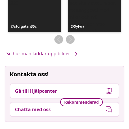
Inlägg
storgatan35c
Inlägg
Sylvia
publicerat
publicerat
av
av
Se hur man laddar upp bilder
Kontakta oss!
Gå till Hjälpcenter
Rekommenderad
Chatta med oss