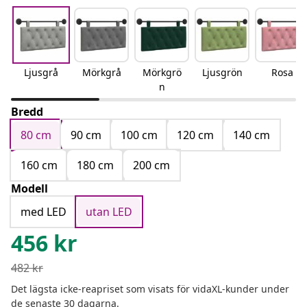
Ljusgrå
Mörkgrå
Mörkgrö
Ljusgrön
Rosa
n
Bredd
80 cm
90 cm
100 cm
120 cm
140 cm
160 cm
180 cm
200 cm
Modell
med LED
utan LED
456
kr
482
kr
Det lägsta icke-reapriset som visats för vidaXL-kunder under
de senaste 30 dagarna.