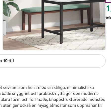
1
In
a 10 till
t sovrum som helst med sin stiliga, minimalistiska
 ha både snygghet och praktisk nytta ger den moderna
angulära form och förfinade, knappstrukturerade mönster,
m utan ger också en mysig atmosfär som uppmanar till