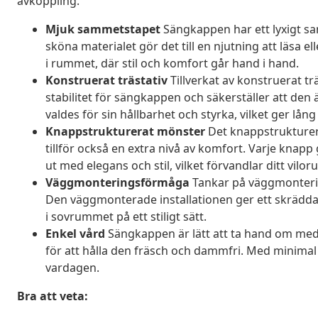
avkoppling.
Mjuk sammetstapet
Sängkappen har ett lyxigt s
sköna materialet gör det till en njutning att läsa ell
i rummet, där stil och komfort går hand i hand.
Konstruerat trästativ
Tillverkat av konstruerat tr
stabilitet för sängkappen och säkerställer att den 
valdes för sin hållbarhet och styrka, vilket ger lån
Knappstrukturerat mönster
Det knappstrukturer
tillför också en extra nivå av komfort. Varje knapp
ut med elegans och stil, vilket förvandlar ditt vilorum
Väggmonteringsförmåga
Tankar på väggmonterin
Den väggmonterade installationen ger ett skräddars
i sovrummet på ett stiligt sätt.
Enkel vård
Sängkappen är lätt att ta hand om med 
för att hålla den fräsch och dammfri. Med minimal 
vardagen.
Bra att veta: