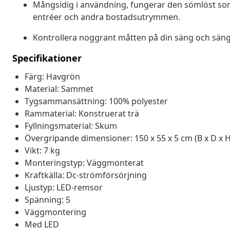
Mångsidig i användning, fungerar den sömlöst som
entréer och andra bostadsutrymmen.
Kontrollera noggrant måtten på din säng och säng
Specifikationer
Färg: Havgrön
Material: Sammet
Tygsammansättning: 100% polyester
Rammaterial: Konstruerat trä
Fyllningsmaterial: Skum
Övergripande dimensioner: 150 x 55 x 5 cm (B x D x H
Vikt: 7 kg
Monteringstyp: Väggmonterat
Kraftkälla: Dc-strömförsörjning
Ljustyp: LED-remsor
Spänning: 5
Väggmontering
Med LED