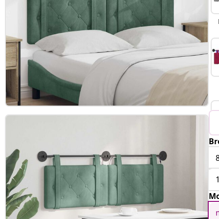
Br
Mo