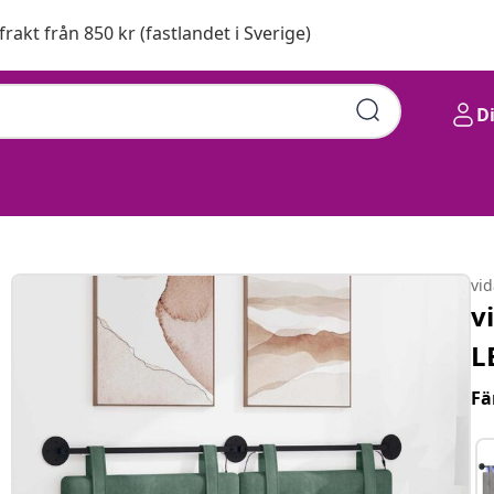
 frakt från 850 kr (fastlandet i Sverige)
D
vi
v
L
Fä