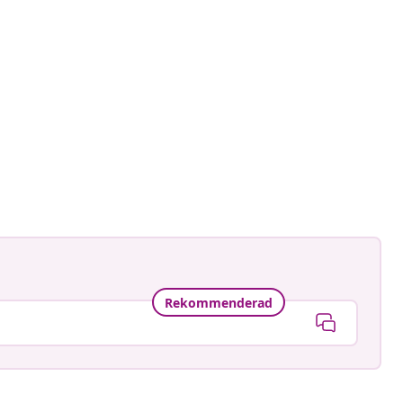
at
Rekommenderad