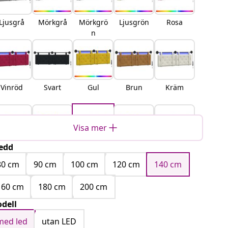
Ljusgrå
Mörkgrå
Mörkgrö
Ljusgrön
Rosa
n
Vinröd
Svart
Gul
Brun
Kräm
Visa mer
edd
Blå
Turkos
havsgrön
Polisblå
Lila
80 cm
90 cm
100 cm
120 cm
140 cm
160 cm
180 cm
200 cm
dell
med led
utan LED