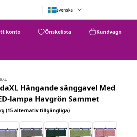
svenska
itt konto
Önskelista
Kundvagn
daXL
idaXL Hängande sänggavel Med
ED-lampa Havgrön Sammet
rg
(15 alternativ tillgängliga)