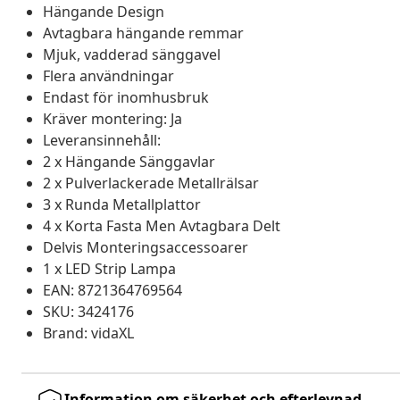
Hängande Design
Avtagbara hängande remmar
Mjuk, vadderad sänggavel
Flera användningar
Endast för inomhusbruk
Kräver montering: Ja
Leveransinnehåll:
2 x Hängande Sänggavlar
2 x Pulverlackerade Metallrälsar
3 x Runda Metallplattor
4 x Korta Fasta Men Avtagbara Delt
Delvis Monteringsaccessoarer
1 x LED Strip Lampa
EAN: 8721364769564
SKU: 3424176
Brand: vidaXL
Information om säkerhet och efterlevnad