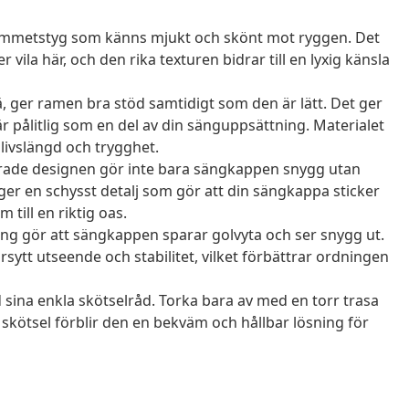
ammetstyg som känns mjukt och skönt mot ryggen. Det
er vila här, och den rika texturen bidrar till en lyxig känsla
ä, ger ramen bra stöd samtidigt som den är lätt. Det ger
är pålitlig som en del av din sänguppsättning. Materialet
g livslängd och trygghet.
ade designen gör inte bara sängkappen snygg utan
 ger en schysst detalj som gör att din sängkappa sticker
 till en riktig oas.
g gör att sängkappen sparar golvyta och ser snygg ut.
ytt utseende och stabilitet, vilket förbättrar ordningen
sina enkla skötselråd. Torka bara av med en torr trasa
skötsel förblir den en bekväm och hållbar lösning för