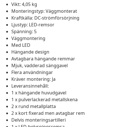
Vikt: 4,05 kg
Monteringstyp: Väggmonterat
Kraftkälla: DC-strömförsörjning
Ljustyp: LED-remsor
Spänning: 5
Väggmontering
Med LED
Hängande design
Avtagbara hängande remmar
Mjuk, vadderad sänggavel
Flera användningar
Kräver montering: Ja
Leveransinnehåll:
1 x hängande huvudgavel
1 x pulverlackerad metallskena
2 x rund metallplatta
2 x kort fixerad men avtagbar rem
Delvis monteringsartilleri
1 x LED-belysningsremsa