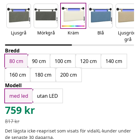
Ljusgrå
Mörkgrå
Kräm
Blå
Ljusgrön-
grå
Bredd
80 cm
90 cm
100 cm
120 cm
140 cm
160 cm
180 cm
200 cm
Modell
med led
utan LED
759
kr
817
kr
Det lägsta icke-reapriset som visats för vidaXL-kunder under
de senaste 30 dagarna.