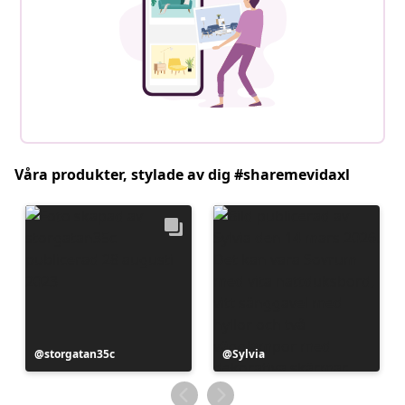
Våra produkter, stylade av dig #sharemevidaxl
Inlägg
storgatan35c
Inlägg
Sylvia
publicerat
publicerat
av
av