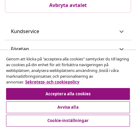
Avbryta avtalet
Kundservice
Företag
Genom att klicka på "acceptera alla cookies" samtycker du till lagring
av cookies på din enhet för att förbättra navigeringen på
vidaXL
webbplatsen, analysera webbplatsens användning ,bistå i våra
marknadsföringsinsatser, och personalisering av
annonser.
Sekretess- och cookiepolicy
Upptäck mer
Acceptera alla cookies
Avvisa alla
Cookie-inställningar
© 2008-2026 vidaXL www.vidaxl.se är en webbshop från