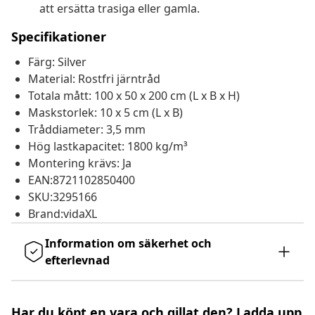
att ersätta trasiga eller gamla.
Specifikationer
Färg: Silver
Material: Rostfri järntråd
Totala mått: 100 x 50 x 200 cm (L x B x H)
Maskstorlek: 10 x 5 cm (L x B)
Tråddiameter: 3,5 mm
Hög lastkapacitet: 1800 kg/m³
Montering krävs: Ja
EAN:8721102850400
SKU:3295166
Brand:vidaXL
Information om säkerhet och
efterlevnad
Har du köpt en vara och gillat den? Ladda upp