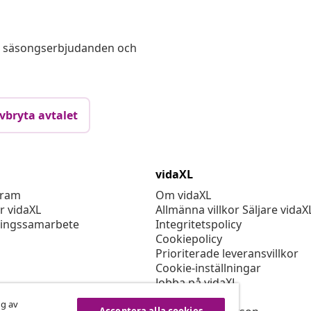
s, säsongserbjudanden och
vbryta avtalet
vidaXL
gram
Om vidaXL
r vidaXL
Allmänna villkor Säljare vidaX
ingssamarbete
Integritetspolicy
Cookiepolicy
Prioriterade leveransvillkor
Cookie-inställningar
Jobba på vidaXL
Säkerhet
ng av