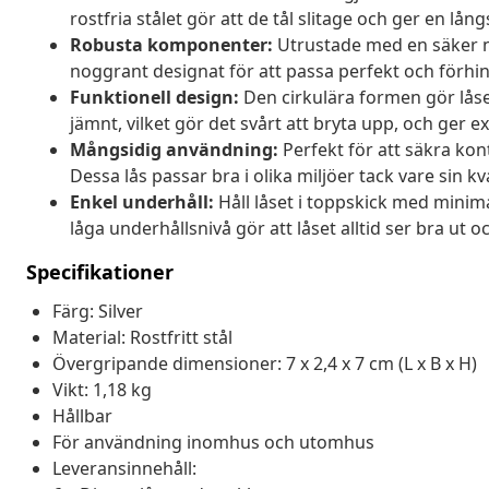
rostfria stålet gör att de tål slitage och ger en lån
Robusta komponenter:
Utrustade med en säker ny
noggrant designat för att passa perfekt och förhi
Funktionell design:
Den cirkulära formen gör låse
jämnt, vilket gör det svårt att bryta upp, och ger e
Mångsidig användning:
Perfekt för att säkra ko
Dessa lås passar bra i olika miljöer tack vare sin k
Enkel underhåll:
Håll låset i toppskick med minima
låga underhållsnivå gör att låset alltid ser bra ut 
Specifikationer
Färg: Silver
Material: Rostfritt stål
Övergripande dimensioner: 7 x 2,4 x 7 cm (L x B x H)
Vikt: 1,18 kg
Hållbar
För användning inomhus och utomhus
Leveransinnehåll: