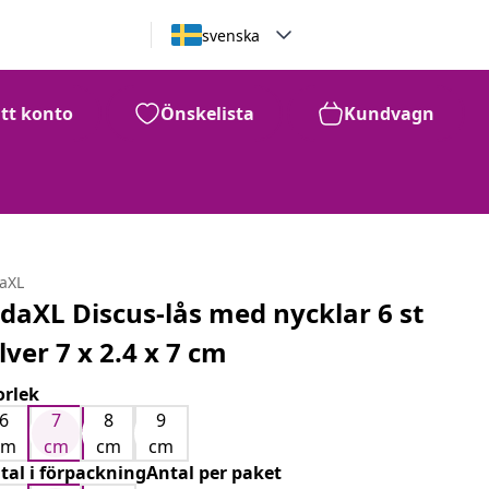
svenska
itt konto
Önskelista
Kundvagn
daXL
idaXL Discus-lås med nycklar 6 st
ilver 7 x 2.4 x 7 cm
orlek
6
7
8
9
cm
cm
cm
cm
tal i förpackningAntal per paket