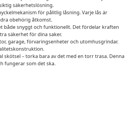
gsiktig säkerhetslösning.
ckelmekanism för pålitlig låsning. Varje lås är
ndra obehörig åtkomst.
t både snyggt och funktionellt. Det fördelar kraften
xtra säkerhet för dina saker.
ntor, garage, förvaringsenheter och utomhusgrindar.
valitetskonstruktion.
l skötsel – torka bara av det med en torr trasa. Denna
och fungerar som det ska.