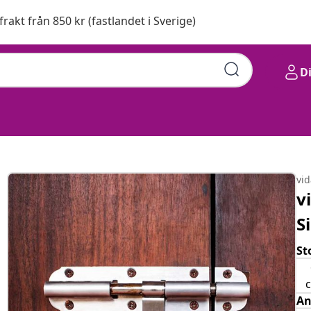
 frakt från 850 kr (fastlandet i Sverige)
D
vi
v
S
St
An