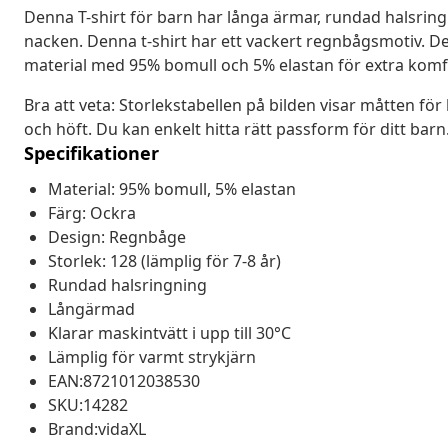
Denna T-shirt för barn har långa ärmar, rundad halsri
nacken. Denna t-shirt har ett vackert regnbågsmotiv. De
material med 95% bomull och 5% elastan för extra kom
Bra att veta: Storlekstabellen på bilden visar måtten för 
och höft. Du kan enkelt hitta rätt passform för ditt barn
Specifikationer
Material: 95% bomull, 5% elastan
Färg: Ockra
Design: Regnbåge
Storlek: 128 (lämplig för 7-8 år)
Rundad halsringning
Långärmad
Klarar maskintvätt i upp till 30°C
Lämplig för varmt strykjärn
EAN:8721012038530
SKU:14282
Brand:vidaXL