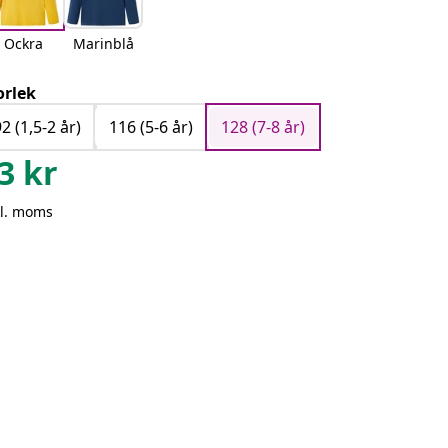
Ockra
Marinblå
orlek
2 (1,5-2 år)
116 (5-6 år)
128 (7-8 år)
3
kr
kl. moms