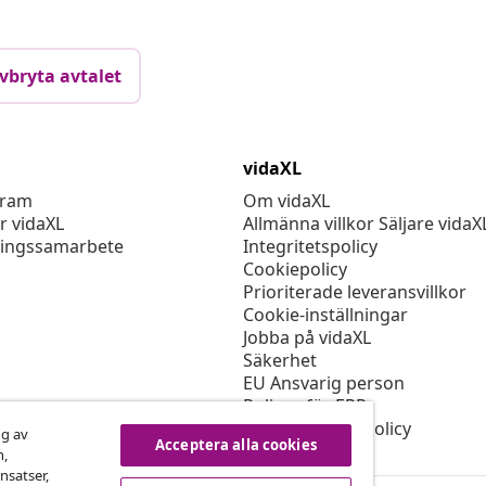
vbryta avtalet
vidaXL
gram
Om vidaXL
r vidaXL
Allmänna villkor Säljare vidaX
ingssamarbete
Integritetspolicy
Cookiepolicy
Prioriterade leveransvillkor
Cookie-inställningar
Jobba på vidaXL
Säkerhet
EU Ansvarig person
Policyn för EPR
Tillgänglighetspolicy
ng av
Acceptera alla cookies
n,
nsatser,