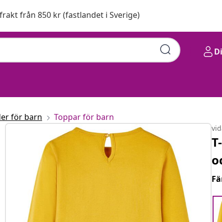
 frakt från 850 kr (fastlandet i Sverige)
D
er för barn
Toppar för barn
vi
T
o
Fä