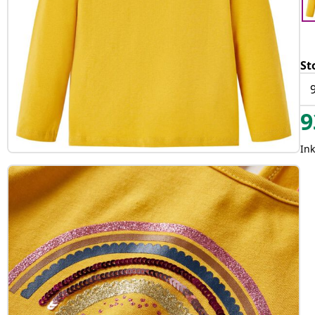
St
9
9
In