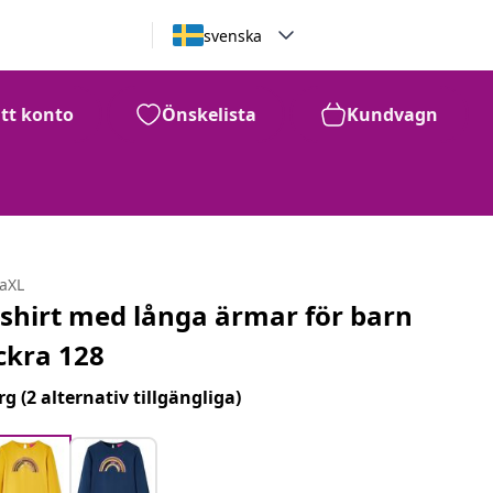
svenska
itt konto
Önskelista
Kundvagn
daXL
-shirt med långa ärmar för barn
ckra 128
rg
(2 alternativ tillgängliga)