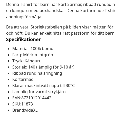
Denna T-shirt för barn har korta ärmar, ribbad rundad h
en känguru med boxhandskar. Denna kortärmade T-shirt 
andningsförmåga.
Bra att veta: Storlekstabellen på bilden visar måtten för 
och höft. Du kan enkelt hitta rätt passform för ditt barn
Specifikationer
Material: 100% bomull
Färg: Mörk mintgrön
Tryck: Känguru
Storlek: 140 (lämplig för 9-10 år)
Ribbad rund halsringning
Kortärmad
Klarar maskintvätt i upp till 30°C
Lämplig för varmt strykjärn
EAN:8721012014442
SKU:11873
Brand:vidaXL