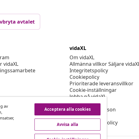
vbryta avtalet
vidaXL
gram
Om vidaXL
r vidaXL
Allmänna villkor Säljare vidaX
ingssamarbete
Integritetspolicy
Cookiepolicy
Prioriterade leveransvillkor
Cookie-inställningar
Jobba på vidaXL
Säkerhet
ng av
EU Ansvarig person
Acceptera alla cookies
n,
Policyn för EPR
nsatser,
Tillgänglighetspolicy
Avvisa alla