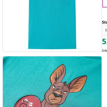
St
1
5
In