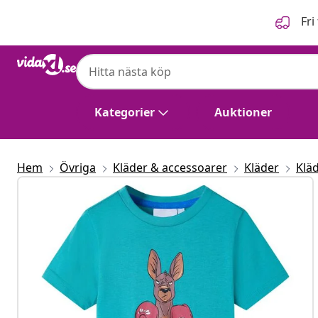
Föregående
Nästa
Fri
Kategorier
Auktioner
Hem
Övriga
Kläder & accessoarer
Kläder
Kläd