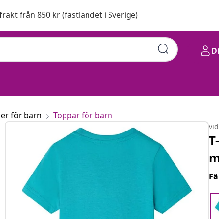
 frakt från 850 kr (fastlandet i Sverige)
D
er för barn
Toppar för barn
vi
T
m
Fä