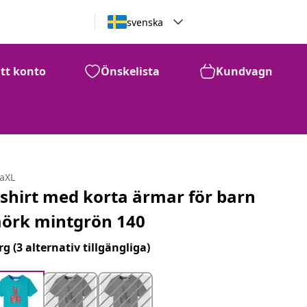
svenska
itt konto
Önskelista
Kundvagn
daXL
-shirt med korta ärmar för barn
örk mintgrön 140
rg
(3 alternativ tillgängliga)