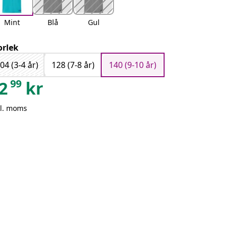
Mint
Blå
Gul
orlek
04 (3-4 år)
128 (7-8 år)
140 (9-10 år)
99
2
kr
kl. moms