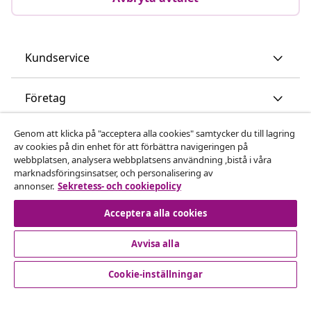
Kundservice
Företag
Genom att klicka på "acceptera alla cookies" samtycker du till lagring
vidaXL
av cookies på din enhet för att förbättra navigeringen på
webbplatsen, analysera webbplatsens användning ,bistå i våra
marknadsföringsinsatser, och personalisering av
Upptäck mer
annonser.
Sekretess- och cookiepolicy
Acceptera alla cookies
Avvisa alla
Cookie-inställningar
© 2008-2026 vidaXL www.vidaxl.se är en webbshop från
vidaXL Marketplace International B.V.